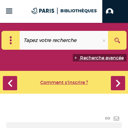
Recherche avancée
Comment s'inscrire ?
Lien p
Envo