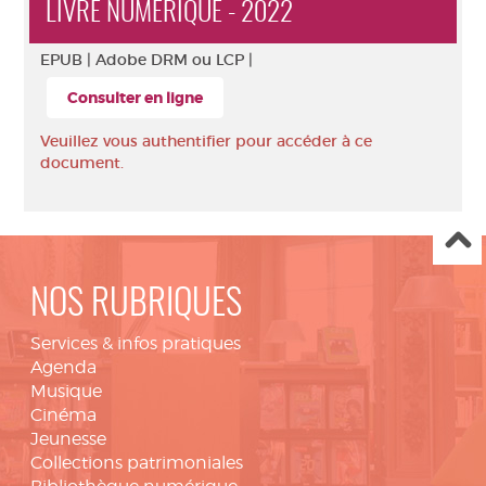
LIVRE NUMÉRIQUE - 2022
EPUB |
Adobe DRM ou LCP |
Consulter en ligne
Veuillez vous authentifier pour accéder à ce
document.
NOS RUBRIQUES
Services & infos pratiques
Agenda
Musique
Cinéma
Jeunesse
Collections patrimoniales