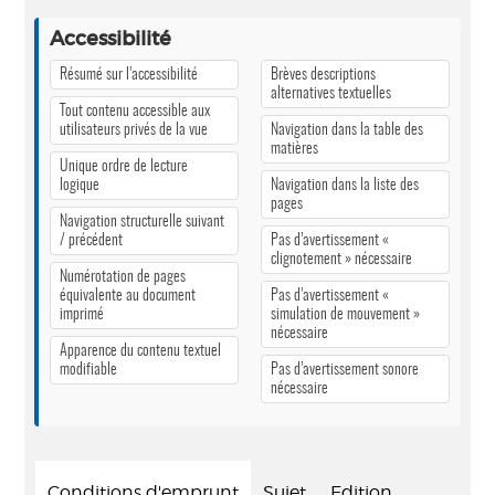
Accessibilité
Résumé sur l’accessibilité
Brèves descriptions
alternatives textuelles
Tout contenu accessible aux
utilisateurs privés de la vue
Navigation dans la table des
matières
Unique ordre de lecture
logique
Navigation dans la liste des
pages
Navigation structurelle suivant
/ précédent
Pas d’avertissement «
clignotement » nécessaire
Numérotation de pages
équivalente au document
Pas d’avertissement «
imprimé
simulation de mouvement »
nécessaire
Apparence du contenu textuel
modifiable
Pas d’avertissement sonore
nécessaire
Conditions d'emprunt
Sujet
Edition