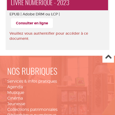
LIVRE NUMÉRIQUE - 2023
EPUB |
Adobe DRM ou LCP |
Consulter en ligne
Veuillez vous authentifier pour accéder à ce
document.
NOS RUBRIQUES
Services & infos pratiques
Agenda
Musique
Cinéma
Jeunesse
Collections patrimoniales