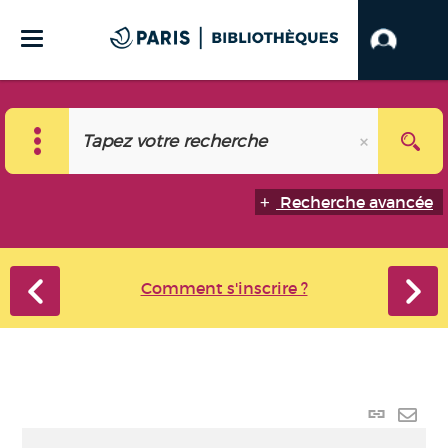
Recherche avancée
Comment s'inscrire ?
Lien p
Envo