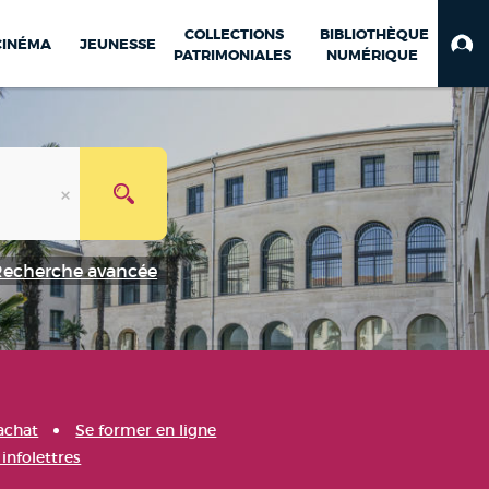
COLLECTIONS
BIBLIOTHÈQUE
CINÉMA
JEUNESSE
PATRIMONIALES
NUMÉRIQUE
Recherche avancée
achat
Se former en ligne
infolettres