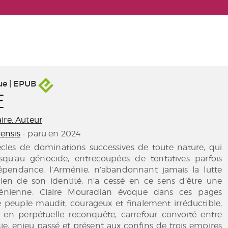
ue | EPUB
E
ire. Auteur
ensis
- paru en 2024
ècles de dominations successives de toute nature, qui
usqu’au génocide, entrecoupées de tentatives parfois
dépendance, l’Arménie, n’abandonnant jamais la lutte
ien de son identité, n’a cessé en ce sens d’être une
nienne. Claire Mouradian évoque dans ces pages
ce peuple maudit, courageux et finalement irréductible,
e en perpétuelle reconquête, carrefour convoité entre
Asie, enjeu passé et présent aux confins de trois empires