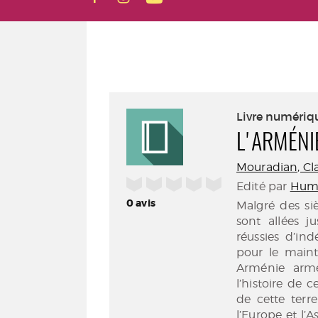
Livre numériq
L'ARMÉNI
Mouradian, Cla
/5
Edité par
Hum
0
avis
Malgré des si
sont allées j
réussies d’in
pour le maint
Arménie armé
l’histoire de 
de cette terr
l’Europe et l’