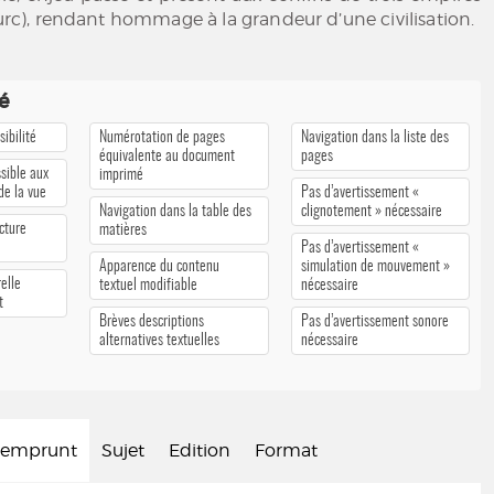
 turc), rendant hommage à la grandeur d’une civilisation.
té
ibilité
Numérotation de pages
Navigation dans la liste des
équivalente au document
pages
sible aux
imprimé
 de la vue
Pas d’avertissement «
Navigation dans la table des
clignotement » nécessaire
cture
matières
Pas d’avertissement «
Apparence du contenu
simulation de mouvement »
elle
textuel modifiable
nécessaire
t
Brèves descriptions
Pas d’avertissement sonore
alternatives textuelles
nécessaire
d'emprunt
Sujet
Edition
Format