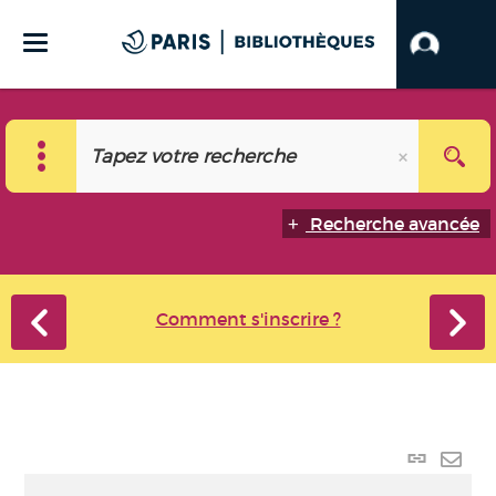
Recherche avancée
Comment s'inscrire ?
Lien p
Envo