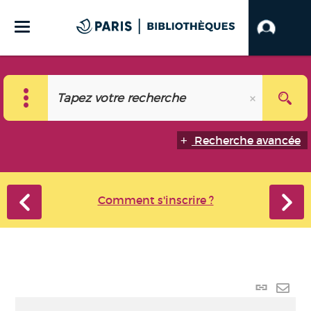
Recherche avancée
Comment s'inscrire ?
Lien p
Envo