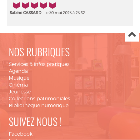
5/5
Sabine CASSARD
- Le 30 mai 2023 à 23:52
NOS RUBRIQUES
Services & infos pratiques
Agenda
Musique
Cinéma
Jeunesse
Collections patrimoniales
Bibliothèque numérique
SUIVEZ NOUS !
Facebook