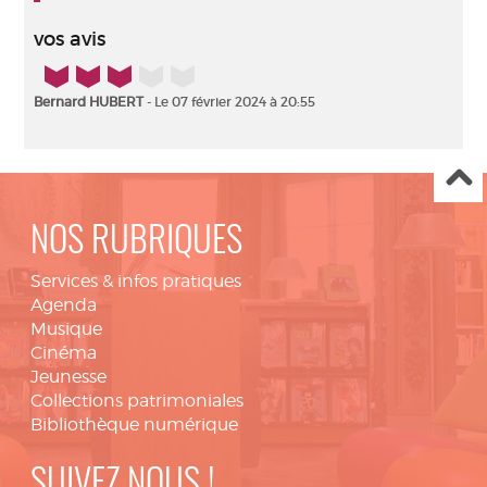
vos avis
3/5
Bernard HUBERT
- Le 07 février 2024 à 20:55
NOS RUBRIQUES
Services & infos pratiques
Agenda
Musique
Cinéma
Jeunesse
Collections patrimoniales
Bibliothèque numérique
SUIVEZ NOUS !