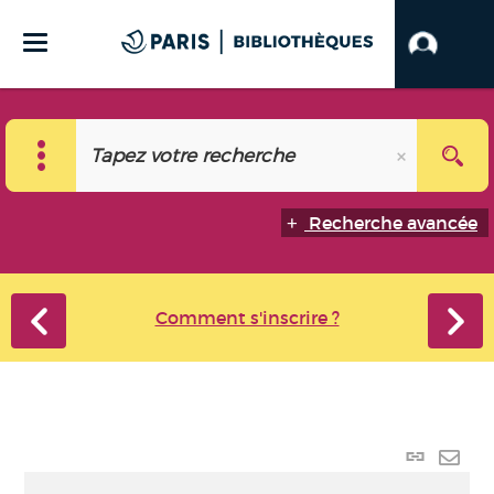
Recherche avancée
Comment s'inscrire ?
Lien p
Envo