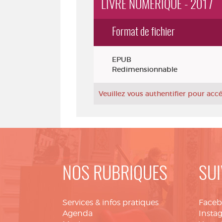
LIVRE NUMÉRIQUE - 2017
Format de fichier
Exemplaires
EPUB
Redimensionnable
Veuillez vous authentifier pour ac
NOS RUBRIQUES
SUI
Services & infos pratiques
Face
Agenda
Insta