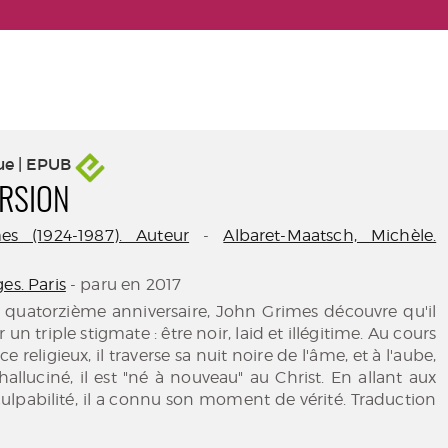
ue | EPUB
RSION
es (1924-1987). Auteur
-
Albaret-Maatsch, Michèle.
es. Paris
- paru en 2017
n quatorzième anniversaire, John Grimes découvre qu'il
un triple stigmate : être noir, laid et illégitime. Au cours
e religieux, il traverse sa nuit noire de l'âme, et à l'aube,
halluciné, il est "né à nouveau" au Christ. En allant aux
culpabilité, il a connu son moment de vérité. Traduction