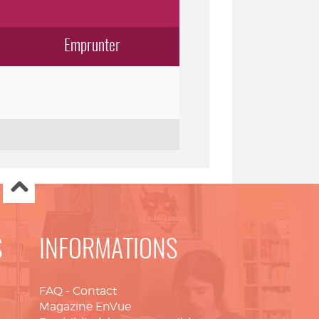
Emprunter
S
INFORMATIONS
FAQ
-
Contact
Magazine EnVue