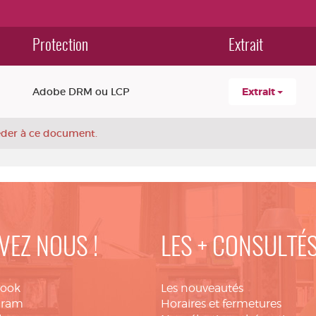
Protection
Extrait
Adobe DRM ou LCP
Extrait
céder à ce document.
VEZ NOUS !
LES + CONSULTÉ
book
Les nouveautés
gram
Horaires et fermetures