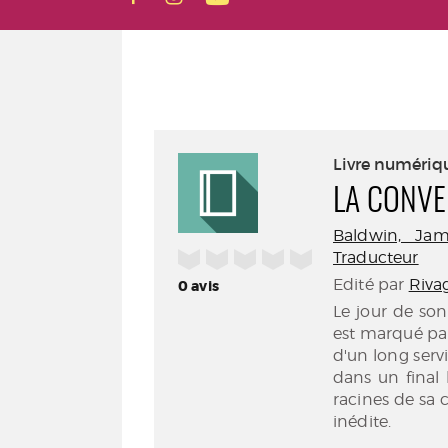
Livre numériq
LA CONVE
Baldwin, Jam
/5
Traducteur
Edité par
Rivag
0
avis
Le jour de so
est marqué par 
d'un long servic
dans un final 
racines de sa 
inédite.