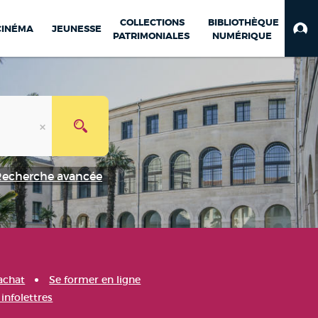
COLLECTIONS
BIBLIOTHÈQUE
CINÉMA
JEUNESSE
PATRIMONIALES
NUMÉRIQUE
Recherche avancée
achat
Se former en ligne
infolettres