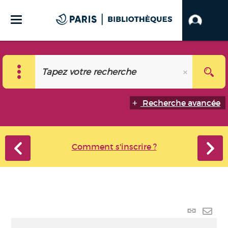
Recherche avancée
Comment s'inscrire ?
Lien p
Envo