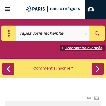
Recherche avancée
Comment s'inscrire ?
Lien p
Envo