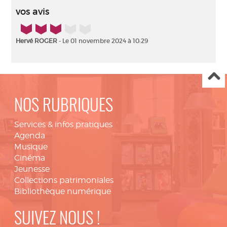
vos avis
3/5
Hervé ROGER
- Le 01 novembre 2024 à 10:29
NOS RUBRIQUES
Services & infos pratiques
Agenda
Musique
Cinéma
Jeunesse
Collections patrimoniales
Bibliothèque numérique
SUIVEZ NOUS !