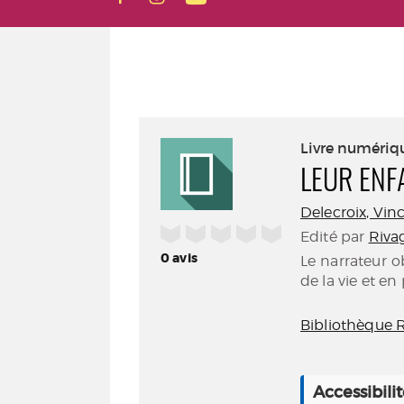
Livre numériq
LEUR ENF
Delecroix, Vince
/5
Edité par
Rivag
0
avis
Le narrateur o
de la vie et en 
Bibliothèque 
Accessibili