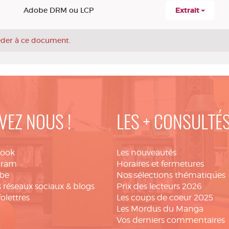
Adobe DRM ou LCP
Extrait
céder à ce document.
VEZ NOUS !
LES + CONSULTÉ
book
Les nouveautés
gram
Horaires et fermetures
be
Nos sélections thématiques
 réseaux sociaux & blogs
Prix des lecteurs 2026
folettres
Les coups de coeur 2025
Les Mordus du Manga
Vos derniers commentaires