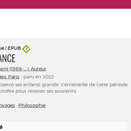
ue | EPUB
ANCE
nt (1969-....). Auteur
es. Paris
- paru en 2022
bserve ses enfants grandir, s'émerveille de cette période
profite pour revisiter ses souvenirs.
Rivages
;
Philosophie
té