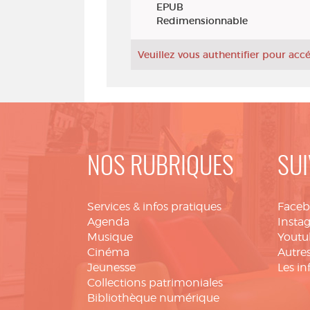
EPUB
Redimensionnable
Veuillez vous authentifier pour ac
NOS RUBRIQUES
SUI
Services & infos pratiques
Face
Agenda
Insta
Musique
Youtu
Cinéma
Autres
Jeunesse
Les in
Collections patrimoniales
Bibliothèque numérique