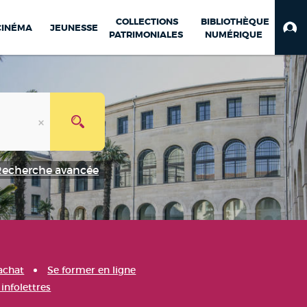
COLLECTIONS
BIBLIOTHÈQUE
CINÉMA
JEUNESSE
PATRIMONIALES
NUMÉRIQUE
Recherche avancée
achat
Se former en ligne
infolettres