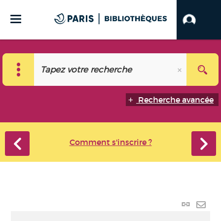
Recherche avancée
Comment s'inscrire ?
Lien p
Envo