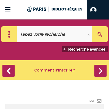
Recherche avancée
Comment s'inscrire ?
Lien p
Envo