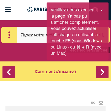
Veuillez nous excuser,
×
la page n’a pas pu
s’afficher complètement.
Vous pouvez actualiser
l’affichage en utilisant la
touche F5 (sous Windows
ou Linux) ou ⌘ + R (avec
Recherche avancée
un Mac)
Comment s'inscrire ?
Lien p
Envo