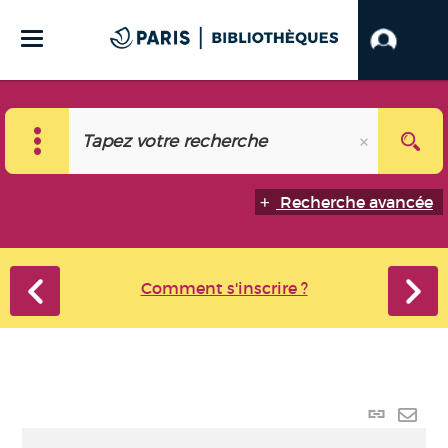
Recherche avancée
Comment s'inscrire ?
Lien p
Envo