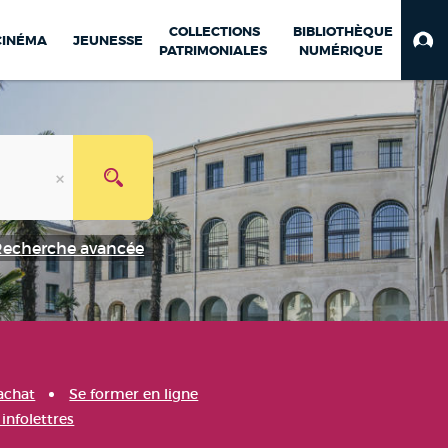
COLLECTIONS
BIBLIOTHÈQUE
CINÉMA
JEUNESSE
PATRIMONIALES
NUMÉRIQUE
Recherche avancée
achat
Se former en ligne
infolettres