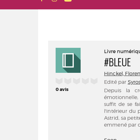
Livre numériq
#BLEUE
Hinckel, Florenc
/5
Edité par
Syros
0
avis
Depuis la cr
émotionnelle, 
suffit de se f
l'intérieur du
Astrid, sa petit
emmené par de