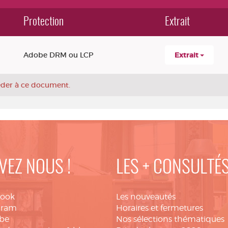
Protection
Extrait
Adobe DRM ou LCP
Extrait
céder à ce document.
VEZ NOUS !
LES + CONSULTÉ
book
Les nouveautés
gram
Horaires et fermetures
be
Nos sélections thématiques