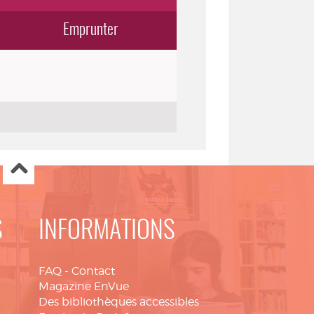
Emprunter
S
INFORMATIONS
FAQ
-
Contact
Magazine EnVue
Des bibliothèques accessibles