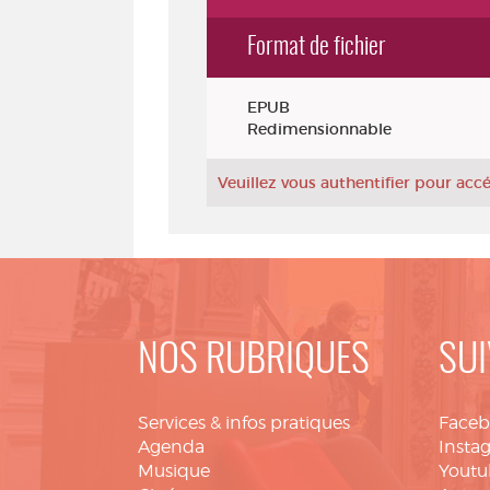
Format de fichier
Exemplaires
EPUB
Redimensionnable
Veuillez vous authentifier pour ac
NOS RUBRIQUES
SUI
Services & infos pratiques
Face
Agenda
Insta
Musique
Youtu