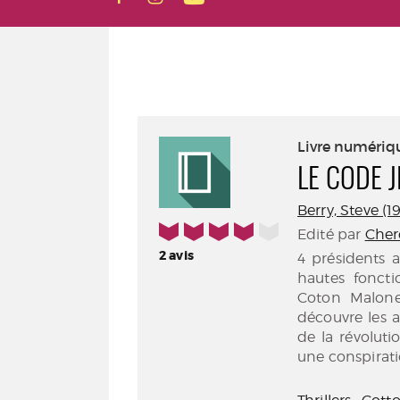
Livre numériq
LE CODE 
Berry, Steve (19
4/5
Edité par
Cher
2
avis
4 présidents a
hautes foncti
Coton Malone,
découvre les a
de la révoluti
une conspirati