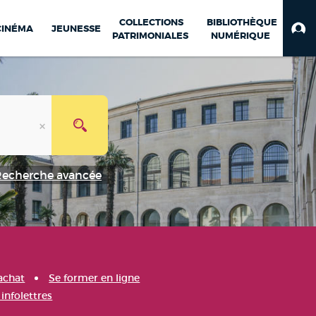
COLLECTIONS
BIBLIOTHÈQUE
CINÉMA
JEUNESSE
PATRIMONIALES
NUMÉRIQUE
Recherche avancée
achat
Se former en ligne
infolettres