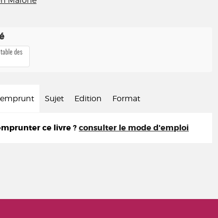
on Malone
té
 table des
d'emprunt
Sujet
Edition
Format
prunter ce livre ?
consulter le mode d'emploi