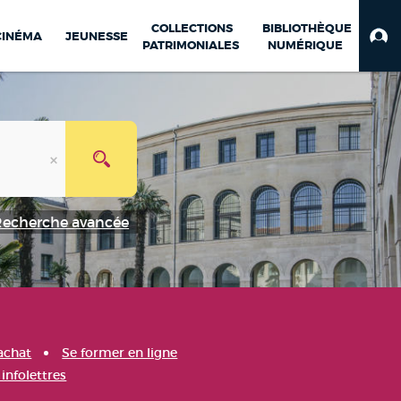
COLLECTIONS
BIBLIOTHÈQUE
CINÉMA
JEUNESSE
PATRIMONIALES
NUMÉRIQUE
Recherche avancée
achat
Se former en ligne
infolettres