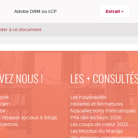
Adobe DRM ou LCP
Extrait
céder à ce document.
VEZ NOUS !
LES + CONSULTÉ
book
Les nouveautés
gram
Horaires et fermetures
be
Nos sélections thématiques
 réseaux sociaux & blogs
Prix des lecteurs 2026
folettres
Les coups de coeur 2025
Les Mordus du Manga
Vos derniers commentaires