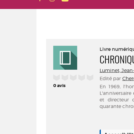
Livre numériq
CHRONIQU
Luminet, Jean-P
/5
Edité par
Cher
0
avis
En 1969, l'ho
L'anniversaire
et directeur
quarante chron