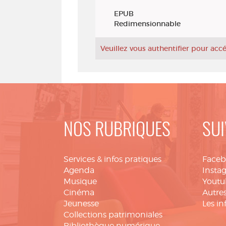
Exemplaires
EPUB
Redimensionnable
Veuillez vous authentifier pour ac
NOS RUBRIQUES
SUI
Services & infos pratiques
Face
Agenda
Insta
Musique
Youtu
Cinéma
Autres
Jeunesse
Les in
Collections patrimoniales
Bibliothèque numérique