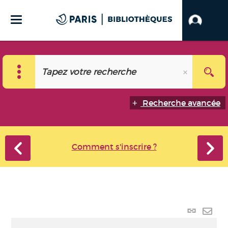
Recherche avancée
Comment s'inscrire ?
Lien p
Envo