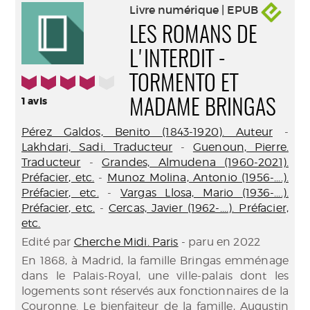
Livre numérique | EPUB
LES ROMANS DE
L'INTERDIT -
4/5
TORMENTO ET
1
avis
MADAME BRINGAS
Pérez Galdos, Benito (1843-1920). Auteur
-
Lakhdari, Sadi. Traducteur
-
Guenoun, Pierre.
Traducteur
-
Grandes, Almudena (1960-2021).
Préfacier, etc.
-
Munoz Molina, Antonio (1956-....).
Préfacier, etc.
-
Vargas Llosa, Mario (1936-....).
Préfacier, etc.
-
Cercas, Javier (1962-....). Préfacier,
etc.
Edité par
Cherche Midi. Paris
- paru en 2022
En 1868, à Madrid, la famille Bringas emménage
dans le Palais-Royal, une ville-palais dont les
logements sont réservés aux fonctionnaires de la
Couronne. Le bienfaiteur de la famille, Augustin