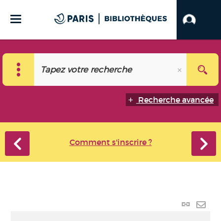
Recherche avancée
Comment s'inscrire ?
Lien p
Envo