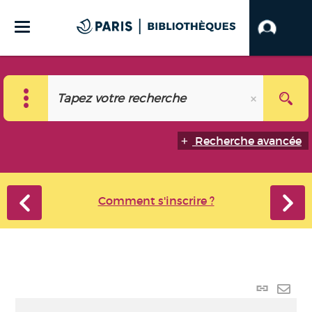
Recherche avancée
Comment s'inscrire ?
Lien p
Envo