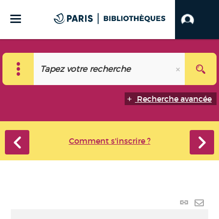
Recherche avancée
Comment s'inscrire ?
Lien p
Envo