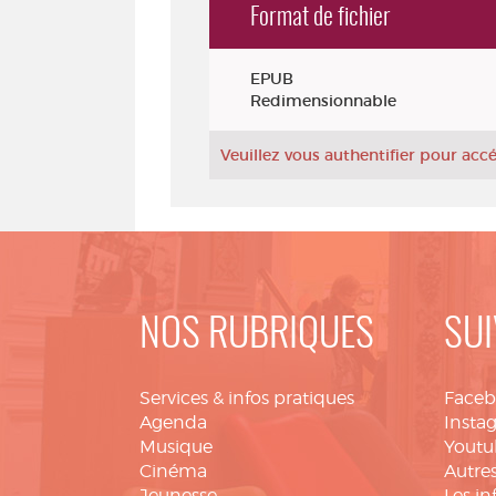
Format de fichier
Exemplaires
EPUB
Redimensionnable
Veuillez vous authentifier pour ac
NOS RUBRIQUES
SUI
Services & infos pratiques
Face
Agenda
Insta
Musique
Youtu
Cinéma
Autres
Jeunesse
Les in