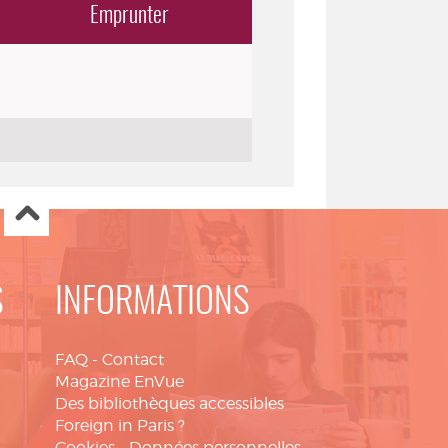
Emprunter
S
INFORMATIONS
FAQ
-
Contact
Magazine EnVue
Des bibliothèques accessibles
Foreign in Paris ?
Cookies
-
Données personnelles