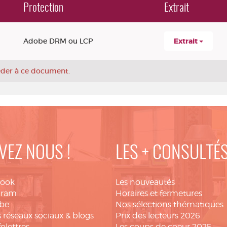
Protection
Extrait
Adobe DRM ou LCP
Extrait
céder à ce document.
VEZ NOUS !
LES + CONSULTÉ
book
Les nouveautés
gram
Horaires et fermetures
be
Nos sélections thématiques
 réseaux sociaux & blogs
Prix des lecteurs 2026
folettres
Les coups de coeur 2025