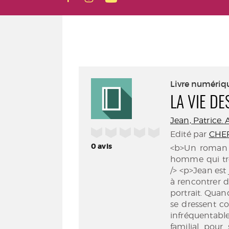
Livre numériq
LA VIE D
Jean, Patrice. 
/5
Edité par
CHE
0
avis
<b>Un roman i
homme qui tro
/> <p>Jean est
à rencontrer di
portrait. Quand
se dressent co
infréquentabl
familial pour 