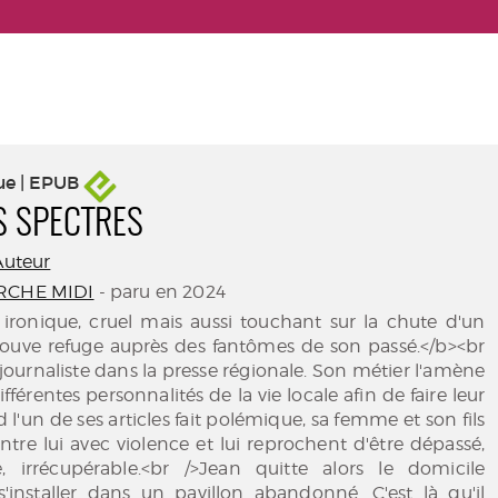
ue | EPUB
ES SPECTRES
Auteur
RCHE MIDI
- paru en 2024
ronique, cruel mais aussi touchant sur la chute d'un
uve refuge auprès des fantômes de son passé.</b><br
 journaliste dans la presse régionale. Son métier l'amène
fférentes personnalités de la vie locale afin de faire leur
 l'un de ses articles fait polémique, sa femme et son fils
ntre lui avec violence et lui reprochent d'être dépassé,
e, irrécupérable.<br />Jean quitte alors le domicile
s'installer dans un pavillon abandonné. C'est là qu'il