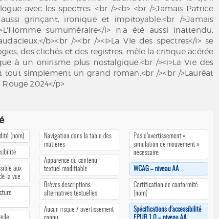
logue avec les spectres…<br /><b> <br />Jamais Patrice
aussi grinçant, ironique et impitoyable.<br />Jamais
i>L'Homme surnuméraire</i> n'a été aussi inattendu,
udacieux.</b><br /><br /><i>La Vie des spectres</i> se
gies, des clichés et des registres, mêle la critique acérée
ue à un onirisme plus nostalgique.<br /><i>La Vie des
est tout simplement un grand roman.<br /><br />Lauréat
n Rouge 2024</p>
té
édité (nom)
Navigation dans la table des
Pas d’avertissement «
matières
simulation de mouvement »
ibilité
nécessaire
Apparence du contenu
sible aux
textuel modifiable
WCAG – niveau AA
 de la vue
Brèves descriptions
Certification de conformité
cture
alternatives textuelles
(nom)
Aucun risque / avertissement
Spécifications d’accessibilité
elle
connu
EPUB 1.0 – niveau AA