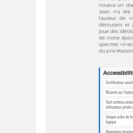
nouera un dia
Jean n'a été 
l'auteur de <
déroutant et a
joue des idéolo
de notre époq
spectres </i>
du prix Maiso
Accessibili
Certificateur accr
Résumé sur l’access
Tout contenu acces
utilisateurs privés
Unique ordre de le
logique
Navigation structur