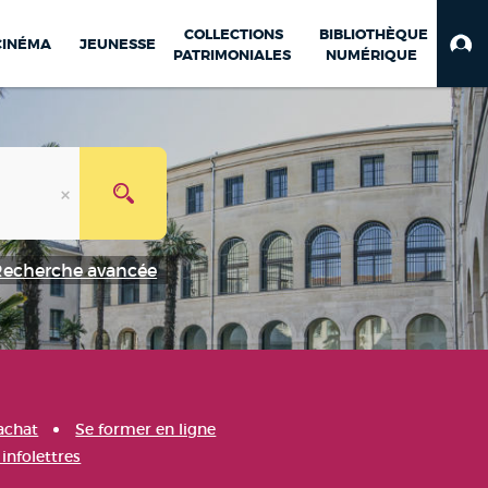
COLLECTIONS
BIBLIOTHÈQUE
CINÉMA
JEUNESSE
PATRIMONIALES
NUMÉRIQUE
Recherche avancée
achat
Se former en ligne
infolettres