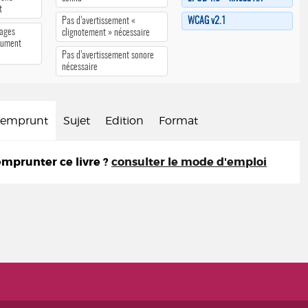
t
Pas d’avertissement «
WCAG v2.1
pages
clignotement » nécessaire
cument
Pas d’avertissement sonore
nécessaire
d'emprunt
Sujet
Edition
Format
prunter ce livre ?
consulter le mode d'emploi