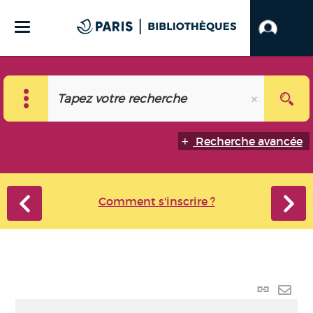
Recherche avancée
Comment s'inscrire ?
Lien p
Envo