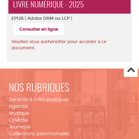
LIVRE NUMÉRIQUE - 2025
EPUB |
Adobe DRM ou LCP |
Consulter en ligne
Veuillez vous authentifier pour accéder à ce
document.
NOS RUBRIQUES
Services & infos pratiques
Agenda
Musique
Cinéma
Jeunesse
Collections patrimoniales