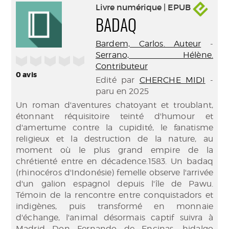
Livre numérique | EPUB
BADAQ
Bardem, Carlos. Auteur
-
Serrano, Hélène.
/5
Contributeur
0
avis
Edité par
CHERCHE MIDI
-
paru en 2025
Un roman d'aventures chatoyant et troublant,
étonnant réquisitoire teinté d'humour et
d'amertume contre la cupidité, le fanatisme
religieux et la destruction de la nature, au
moment où le plus grand empire de la
chrétienté entre en décadence.1583. Un badaq
(rhinocéros d'Indonésie) femelle observe l'arrivée
d'un galion espagnol depuis l'île de Pawu.
Témoin de la rencontre entre conquistadors et
indigènes, puis transformé en monnaie
d'échange, l'animal désormais captif suivra à
Madrid Don Fernando de Encinas, hidalgo