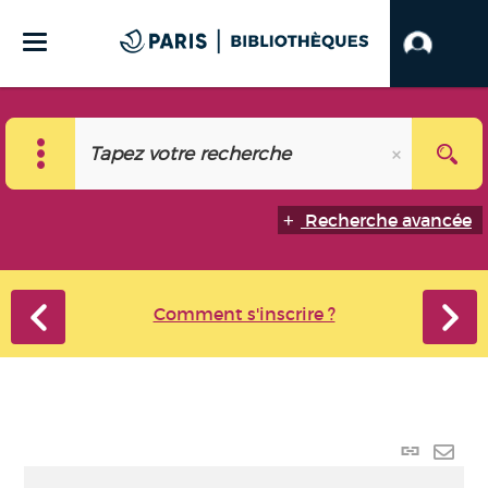
Recherche avancée
Comment s'inscrire ?
Lien p
Envo