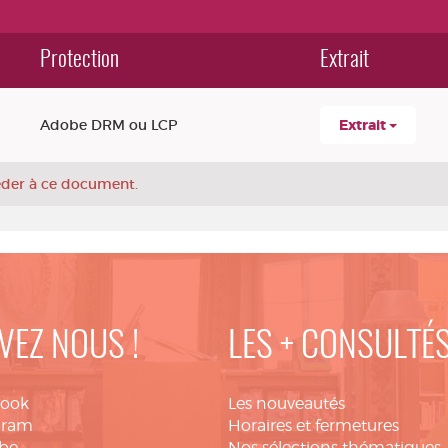
Protection
Extrait
Adobe DRM ou LCP
Extrait
céder à ce document.
VEZ NOUS !
LES + CONSULTÉ
book
Les nouveautés
gram
Horaires et fermetures
be
Nos sélections thématiques