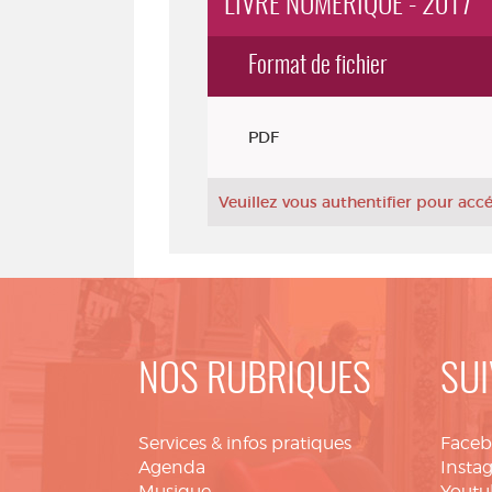
LIVRE NUMÉRIQUE - 2017
Format de fichier
Exemplaires
PDF
Veuillez vous authentifier pour ac
NOS RUBRIQUES
SUI
Services & infos pratiques
Face
Agenda
Insta
Musique
Youtu