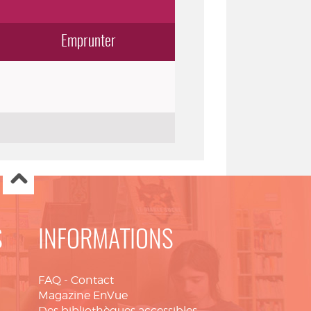
Emprunter
S
INFORMATIONS
FAQ
-
Contact
Magazine EnVue
Des bibliothèques accessibles