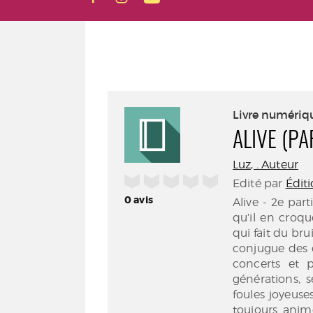
Livre numériq
ALIVE (PA
Luz, . Auteur
/5
Edité par
Éditi
0
avis
Alive - 2e part
qu’il en croqu
qui fait du bru
conjugue des d
concerts et 
générations, s
foules joyeuses
toujours anim