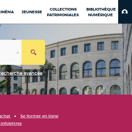
COLLECTIONS
BIBLIOTHÈQUE
CINÉMA
JEUNESSE
PATRIMONIALES
NUMÉRIQUE
Recherche avancée
achat
Se former en ligne
infolettres