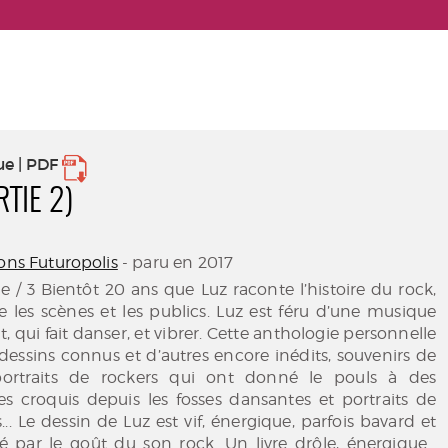
ue | PDF
RTIE 2)
ons Futuropolis
- paru en 2017
ie / 3 Bientôt 20 ans que Luz raconte l’histoire du rock,
e les scènes et les publics. Luz est féru d’une musique
it, qui fait danser, et vibrer. Cette anthologie personnelle
essins connus et d’autres encore inédits, souvenirs de
portraits de rockers qui ont donné le pouls à des
es croquis depuis les fosses dansantes et portraits de
... Le dessin de Luz est vif, énergique, parfois bavard et
é par le goût du son rock. Un livre drôle, énergique…