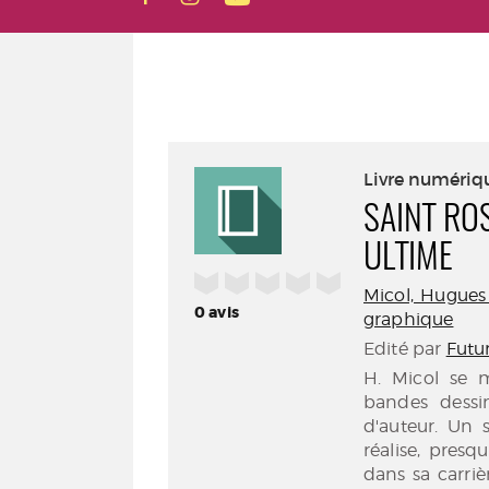
Livre numériq
SAINT RO
ULTIME
/5
Micol, Hugues (
0
avis
graphique
Edité par
Futur
H. Micol se
bandes dessi
d'auteur. Un s
réalise, pres
dans sa carriè