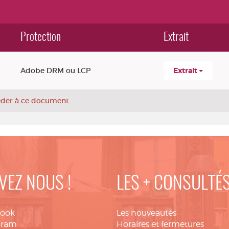
Protection
Extrait
Adobe DRM ou LCP
Extrait
céder à ce document.
VEZ NOUS !
LES + CONSULTÉ
book
Les nouveautés
gram
Horaires et fermetures