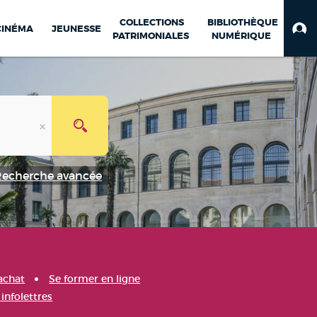
COLLECTIONS
BIBLIOTHÈQUE
CINÉMA
JEUNESSE
PATRIMONIALES
NUMÉRIQUE
Recherche avancée
achat
Se former en ligne
infolettres