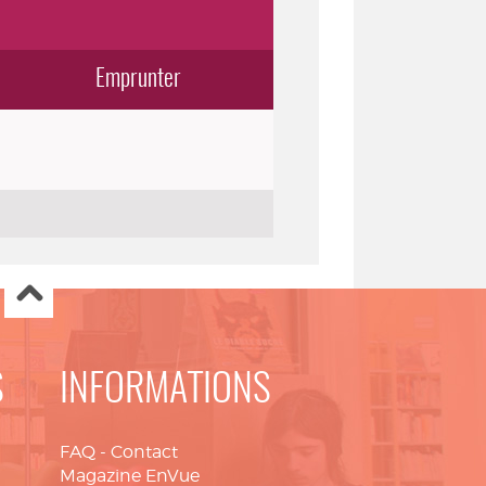
Emprunter
S
INFORMATIONS
FAQ
-
Contact
Magazine EnVue