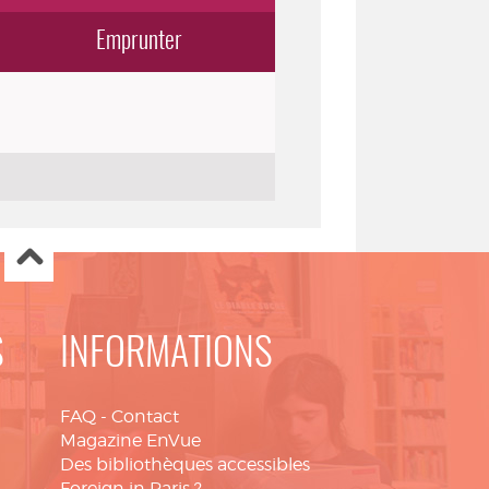
Emprunter
S
INFORMATIONS
FAQ
-
Contact
Magazine EnVue
Des bibliothèques accessibles
Foreign in Paris ?