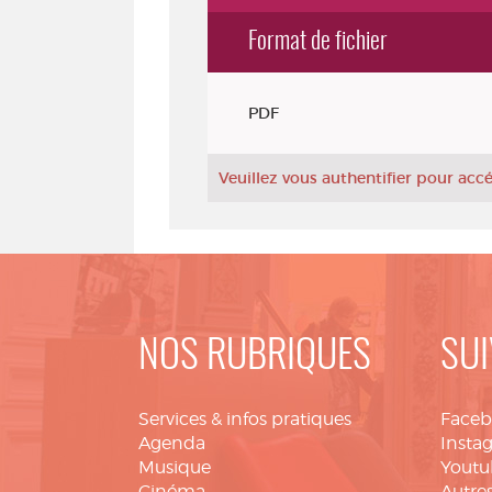
Format de fichier
Exemplaires
PDF
Veuillez vous authentifier pour ac
NOS RUBRIQUES
SUI
Services & infos pratiques
Face
Agenda
Insta
Musique
Youtu
Cinéma
Autres