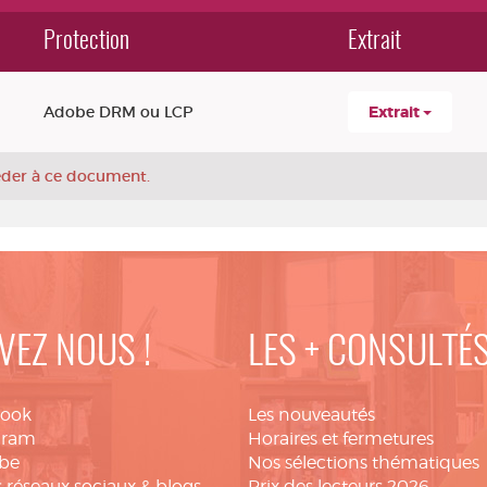
Protection
Extrait
Adobe DRM ou LCP
Extrait
céder à ce document.
VEZ NOUS !
LES + CONSULTÉ
book
Les nouveautés
gram
Horaires et fermetures
be
Nos sélections thématiques
 réseaux sociaux & blogs
Prix des lecteurs 2026