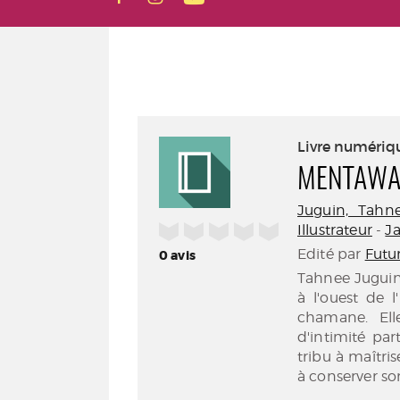
Livre numériq
MENTAWAÏ
Juguin, Tahnee
/5
Illustrateur
-
Ja
Edité par
Futur
0
avis
Tahnee Juguin a
à l'ouest de l
chamane. Ell
d'intimité pa
tribu à maîtri
à conserver son