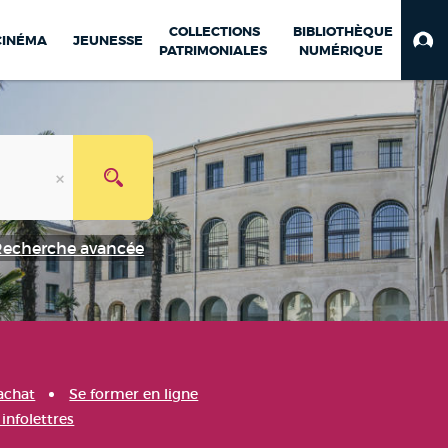
COLLECTIONS
BIBLIOTHÈQUE
CINÉMA
JEUNESSE
PATRIMONIALES
NUMÉRIQUE
Recherche avancée
achat
Se former en ligne
infolettres