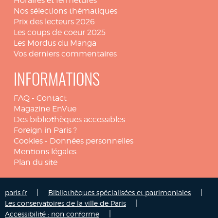
Horaires et fermetures
Nos sélections thématiques
Prix des lecteurs 2026
Les coups de coeur 2025
Les Mordus du Manga
Vos derniers commentaires
INFORMATIONS
FAQ
-
Contact
Magazine EnVue
Des bibliothèques accessibles
Foreign in Paris ?
Cookies
-
Données personnelles
Mentions légales
Plan du site
|
|
paris.fr
Bibliothèques spécialisées et patrimoniales
|
Les conservatoires de la ville de Paris
|
Accessibilité : non conforme