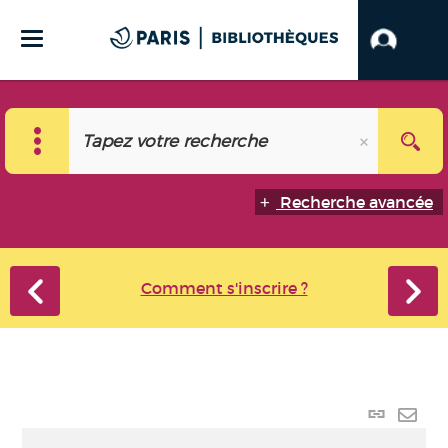
Recherche avancée
Comment s'inscrire ?
Lien p
Envo