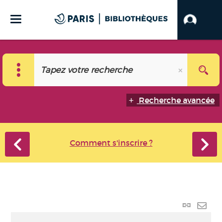
Recherche avancée
Comment s'inscrire ?
Lien p
Envo