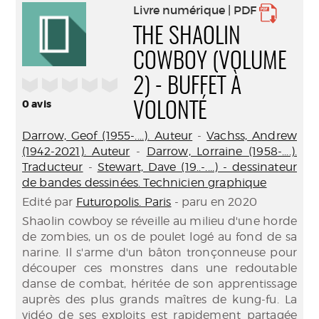
Livre numérique | PDF
THE SHAOLIN
COWBOY (VOLUME
/5
2) - BUFFET À
0
avis
VOLONTÉ
Darrow, Geof (1955-....). Auteur
-
Vachss, Andrew
(1942-2021). Auteur
-
Darrow, Lorraine (1958-....).
Traducteur
-
Stewart, Dave (19..-....) - dessinateur
de bandes dessinées. Technicien graphique
Edité par
Futuropolis. Paris
- paru en 2020
Shaolin cowboy se réveille au milieu d'une horde
de zombies, un os de poulet logé au fond de sa
narine. Il s'arme d'un bâton tronçonneuse pour
découper ces monstres dans une redoutable
danse de combat, héritée de son apprentissage
auprès des plus grands maîtres de kung-fu. La
vidéo de ses exploits est rapidement partagée