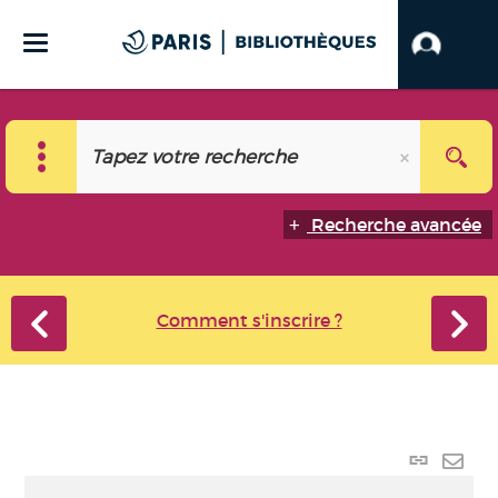
Recherche avancée
Comment s'inscrire ?
Lien p
Envo