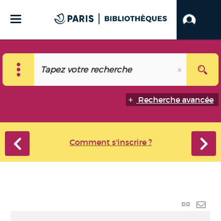
Recherche avancée
Comment s'inscrire ?
Lien p
Envo