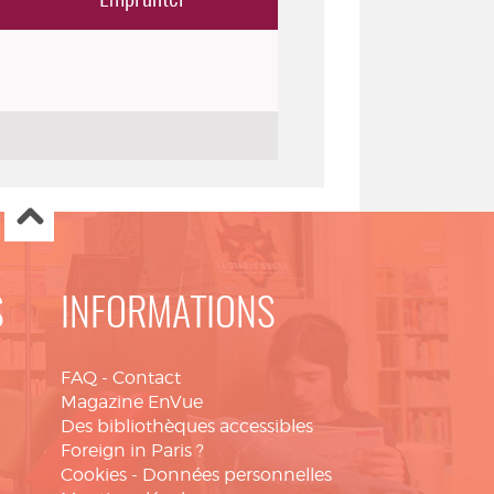
S
INFORMATIONS
FAQ
-
Contact
Magazine EnVue
Des bibliothèques accessibles
Foreign in Paris ?
Cookies
-
Données personnelles