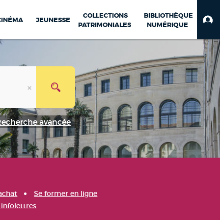
COLLECTIONS
BIBLIOTHÈQUE
CINÉMA
JEUNESSE
PATRIMONIALES
NUMÉRIQUE
Recherche avancée
achat
Se former en ligne
infolettres