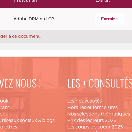
Adobe DRM ou LCP
Extrait
céder à ce document.
VEZ NOUS !
LES + CONSULTÉ
book
Les nouveautés
gram
Horaires et fermetures
be
Nos sélections thématiques
 réseaux sociaux & blogs
Prix des lecteurs 2026
folettres
Les coups de coeur 2025