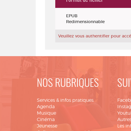
Exemplaires
EPUB
Redimensionnable
Veuillez vous authentifier pour ac
NOS RUBRIQUES
SUI
Services & infos pratiques
Face
Agenda
Insta
Musique
Youtu
Cinéma
Autres
Jeunesse
Les in