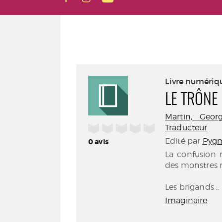
Livre numériq
LE TRÔNE 
Martin, Georg
/5
Traducteur
Edité par
Pygm
0
avis
La confusion 
des monstres m
Les brigands ;.
Imaginaire