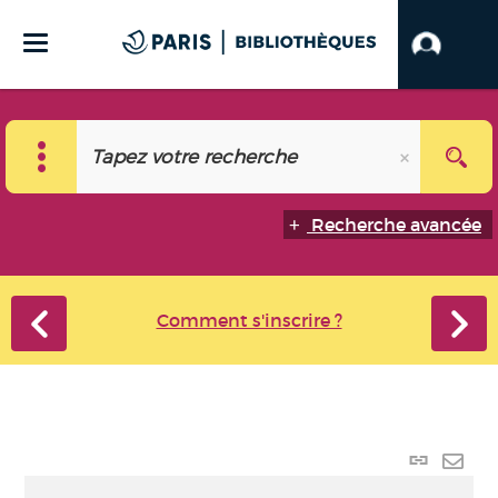
Recherche avancée
Comment s'inscrire ?
Lien p
Envo