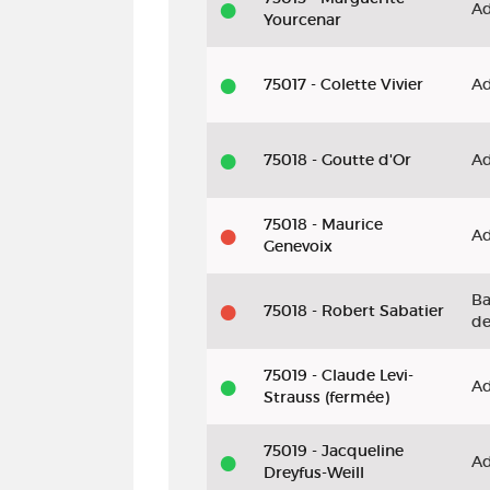
Ad
Yourcenar
75017 - Colette Vivier
Ad
75018 - Goutte d'Or
Ad
75018 - Maurice
Ad
Genevoix
B
75018 - Robert Sabatier
de
75019 - Claude Levi-
Ad
Strauss (fermée)
75019 - Jacqueline
Ad
Dreyfus-Weill