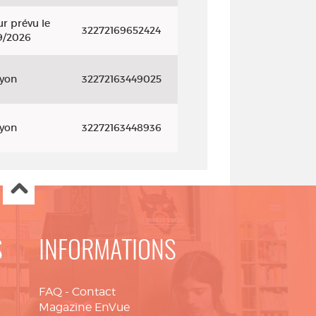
r prévu le
32272169652424
9/2026
ayon
32272163449025
ayon
32272163448936
S
INFORMATIONS
FAQ
-
Contact
Magazine EnVue