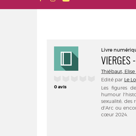
Livre numériq
VIERGES -
Thiébaut, Elise 
/5
Edité par
Le L
0
avis
Les figures d
humour l'histo
sexualité, des 
d'Arc ou enco
cœur 2024.