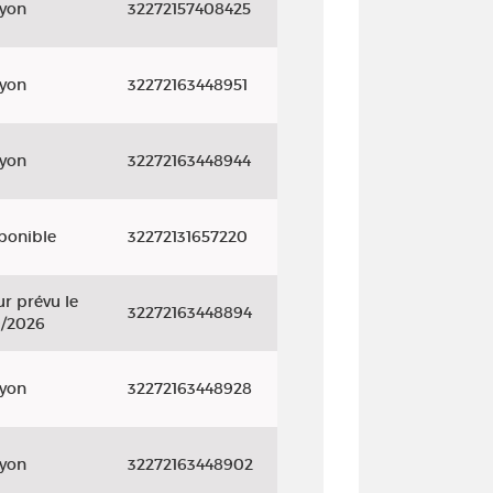
ayon
32272157408425
ayon
32272163448951
ayon
32272163448944
ponible
32272131657220
r prévu le
32272163448894
9/2026
ayon
32272163448928
ayon
32272163448902