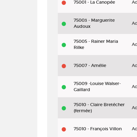
75001 - La Canopée
Ad
75003 - Marguerite
Ad
Audoux
75005 - Rainer Maria
Ad
Rilke
75007 - Amélie
Ad
75009 -Louise Walser-
Ad
Gaillard
75010 - Claire Bretécher
Ad
(fermée)
75010 - François Villon
Ad