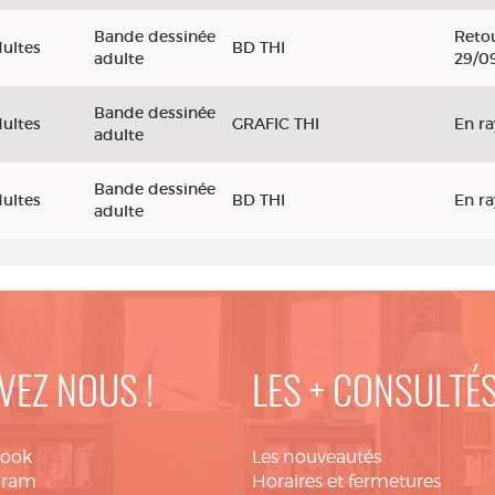
Bande dessinée
Retou
ultes
BD THI
adulte
29/0
Bande dessinée
ultes
GRAFIC THI
En r
adulte
Bande dessinée
ultes
BD THI
En r
adulte
VEZ NOUS !
LES + CONSULTÉ
book
Les nouveautés
gram
Horaires et fermetures