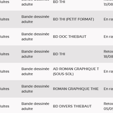
ultes
BD THI
adulte
13/0
Bande dessinée
ultes
BD THI (PETIT FORMAT)
En r
adulte
Bande dessinée
ultes
BD DOC THIEBAUT
En r
adulte
Bande dessinée
Retou
ultes
BD THI
adulte
18/0
Bande dessinée
AD ROMAN GRAPHIQUE T
ultes
En r
adulte
(SOUS-SOL)
Bande dessinée
ultes
ROMAN GRAPHIQUE THIE
En r
adulte
Bande dessinée
Retou
ultes
BD DIVERS THIEBAUT
adulte
05/0