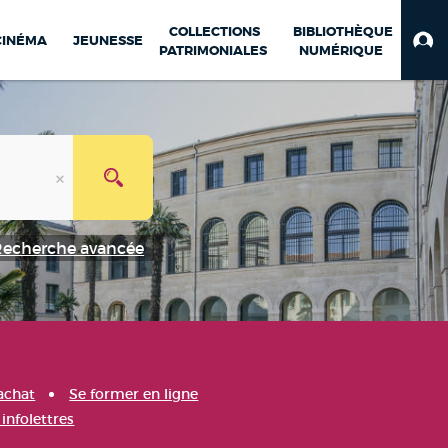
COLLECTIONS
BIBLIOTHÈQUE
CINÉMA
JEUNESSE
PATRIMONIALES
NUMÉRIQUE
Recherche avancée
achat
Se former en ligne
infolettres