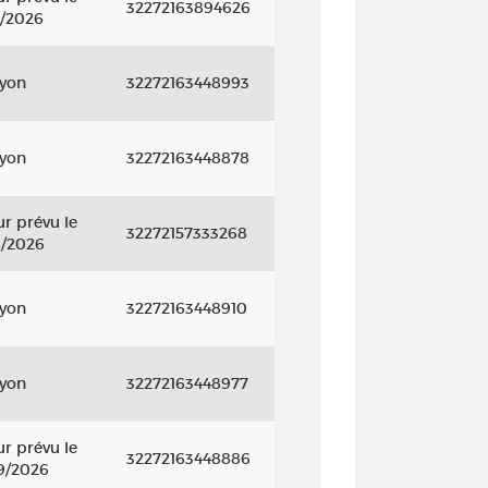
32272163894626
8/2026
ayon
32272163448993
ayon
32272163448878
r prévu le
32272157333268
8/2026
ayon
32272163448910
ayon
32272163448977
r prévu le
32272163448886
9/2026