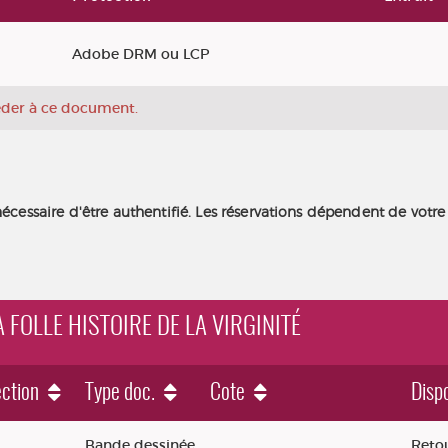
Adobe DRM ou LCP
céder à ce document.
nécessaire d'être authentifié. Les réservations dépendent de votre
LA FOLLE HISTOIRE DE LA VIRGINITÉ
ction
Type doc.
Cote
Dispo
toire de la virginité
Bande dessinée
Retou