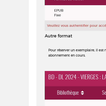
Exemplaires
EPUB
Fixe
Veuillez vous authentifier pour ac
Autre format
Pour réserver un exemplaire, il est 
abonnement en cours.
BD - DL 2024 - VIERGES : 
Bibliothèque
Se
BD - DL 2024 - Vierges : la folle his