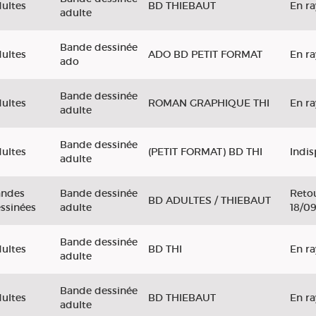
ultes
BD THIEBAUT
En r
adulte
Bande dessinée
ultes
ADO BD PETIT FORMAT
En r
ado
Bande dessinée
ultes
ROMAN GRAPHIQUE THI
En r
adulte
Bande dessinée
ultes
(PETIT FORMAT) BD THI
Indis
adulte
andes
Bande dessinée
Retou
BD ADULTES / THIEBAUT
ssinées
adulte
18/0
Bande dessinée
ultes
BD THI
En r
adulte
Bande dessinée
ultes
BD THIEBAUT
En r
adulte