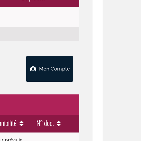
Mon Compte
nibilité
N° doc.
r prévu le