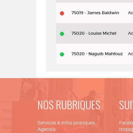
75019 - James Baldwin
Ad
75020 - Louise Michel
Ad
75020 - Naguib Mahfouz
Ad
NOS RUBRIQUES
SUI
Services & infos pratiques
Face
Agenda
Insta