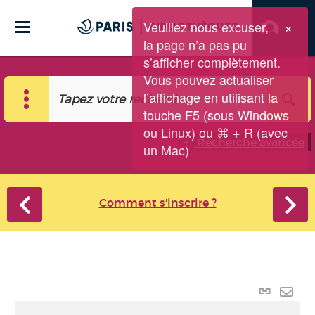
Veuillez nous excuser,
×
la page n’a pas pu
s’afficher complètement.
Vous pouvez actualiser
l’affichage en utilisant la
touche F5 (sous Windows
ou Linux) ou ⌘ + R (avec
Recherche avancée
un Mac)
Comment s'inscrire ?
Lien p
Envo