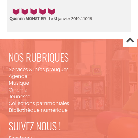
5/5
Quentin MONSTIER
- Le 31 janvier 2019 à 10:19
NOS RUBRIQUES
Services & infos pratiques
Agenda
Musique
Cinéma
Jeunesse
Collections patrimoniales
Bibliothèque numérique
SUIVEZ NOUS !