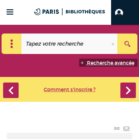
Recherche avancée
Comment s'inscrire ?
Lien p
Envo