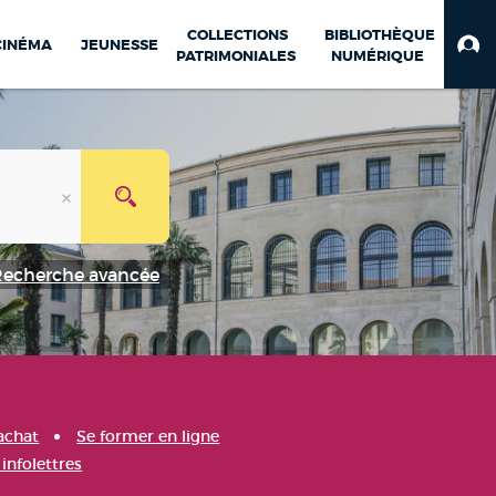
COLLECTIONS
BIBLIOTHÈQUE
CINÉMA
JEUNESSE
PATRIMONIALES
NUMÉRIQUE
Recherche avancée
achat
Se former en ligne
infolettres