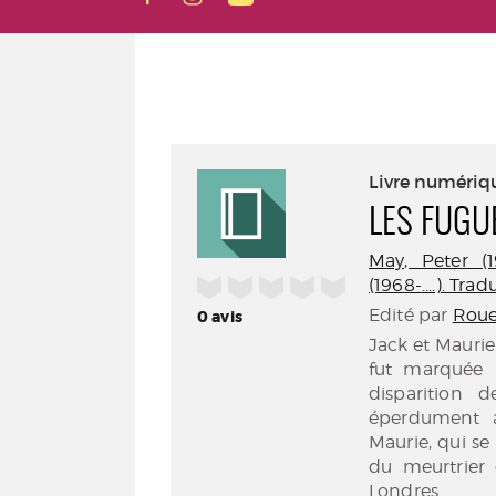
Livre numériq
LES FUG
May, Peter (19
/5
(1968-....). Tra
Edité par
Roue
0
avis
Jack et Maurie 
fut marquée 
disparition 
éperdument a
Maurie, qui se
du meurtrier
Londres.