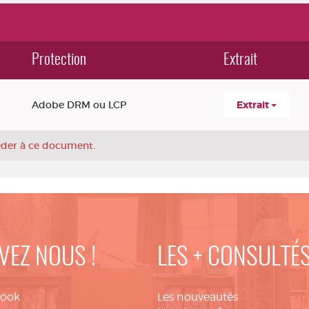
Protection
Extrait
Adobe DRM ou LCP
Extrait
céder à ce document.
VEZ NOUS !
LES + CONSULTÉ
book
Les nouveautés