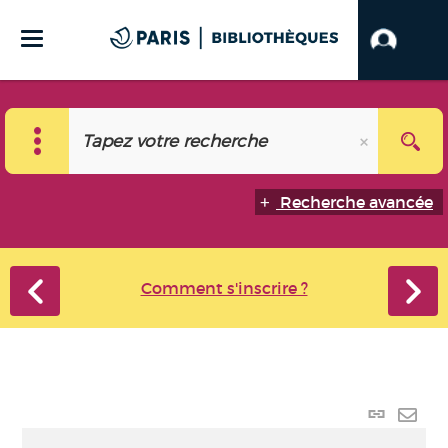
Recherche avancée
Comment s'inscrire ?
Lien p
Envo