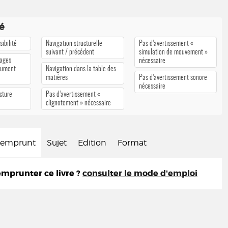
té
ibilité
Navigation structurelle
Pas d’avertissement «
suivant / précédent
simulation de mouvement »
pages
nécessaire
cument
Navigation dans la table des
matières
Pas d’avertissement sonore
nécessaire
cture
Pas d’avertissement «
clignotement » nécessaire
d'emprunt
Sujet
Edition
Format
prunter ce livre ?
consulter le mode d'emploi