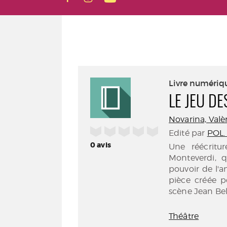
Livre numériq
LE JEU D
Novarina, Valè
/5
Edité par
POL. 
0
avis
Une réécritu
Monteverdi, q
pouvoir de l'
pièce créée p
scène Jean Bel
Théâtre