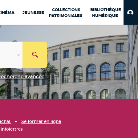
COLLECTIONS
BIBLIOTHÈQUE
CINÉMA
JEUNESSE
PATRIMONIALES
NUMÉRIQUE
Recherche avancée
achat
Se former en ligne
infolettres