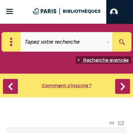
Recherche avancée
Comment s'inscrire ?
Lien p
Envo