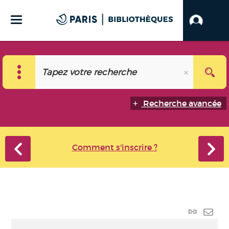
Recherche avancée
Comment s'inscrire ?
Lien p
Envo