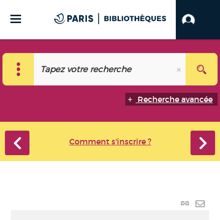
Recherche avancée
Comment s'inscrire ?
Lien p
Envo