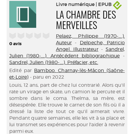
Livre numérique | EPUB
LA CHAMBRE DES
MERVEILLES
/5
Pelaez, Philippe (1970-....).
Auteur
-
Delpeche, Patricio
0
avis
Angel. Illustrateur
-
Sandrel,
Julien (1980-....). Antécédent bibliographique
-
Sandrel, Julien (1980-....). Préfacier, etc.
Edité par
Bamboo. Charnay-lès-Mâcon (Saône-
et-Loire)
- paru en 2022
Louis, 12 ans, part de chez lui contrarié. Alors qu'il
rate un virage en skate, un camion le percute et il
sombre dans le coma. Thelma, sa mère, est
désespérée. Elle trouve le carnet de son fils où il a
dressé la liste de tout ce qu'il aimerait vivre.
Pendant quatre semaines, elle les vit à sa place et
lui transmet ses expériences pour l'aider à revenir
parmi eux.