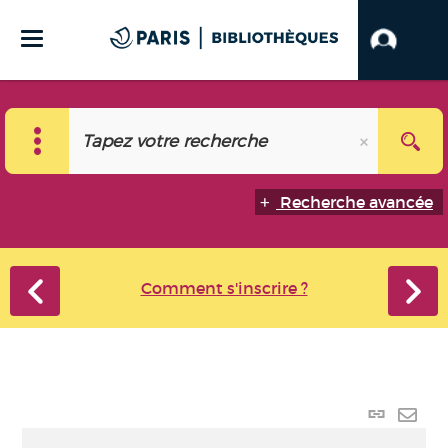
Recherche avancée
Comment s'inscrire ?
Lien p
Envo