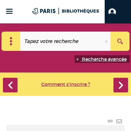
Recherche avancée
Comment s'inscrire ?
Lien p
Envo