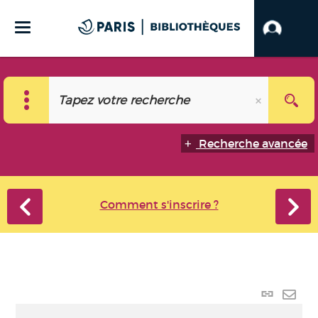
Recherche avancée
Comment s'inscrire ?
Lien p
Envo