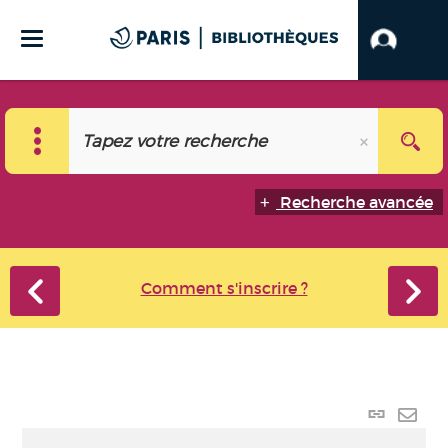
Recherche avancée
Comment s'inscrire ?
Lien p
Envo