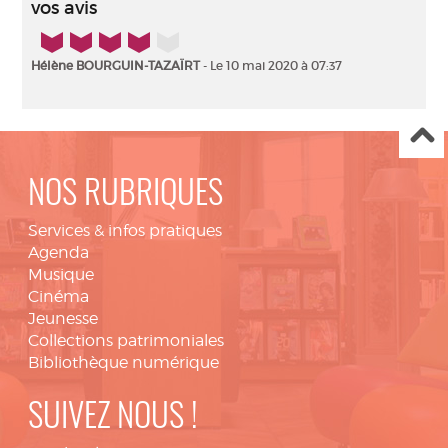
vos avis
4/5
Hélène BOURGUIN-TAZAÏRT
- Le 10 mai 2020 à 07:37
NOS RUBRIQUES
Services & infos pratiques
Agenda
Musique
Cinéma
Jeunesse
Collections patrimoniales
Bibliothèque numérique
SUIVEZ NOUS !