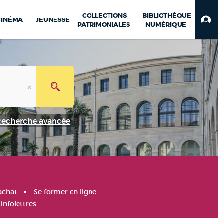
COLLECTIONS
BIBLIOTHÈQUE
CINÉMA
JEUNESSE
PATRIMONIALES
NUMÉRIQUE
Recherche avancée
achat
Se former en ligne
infolettres