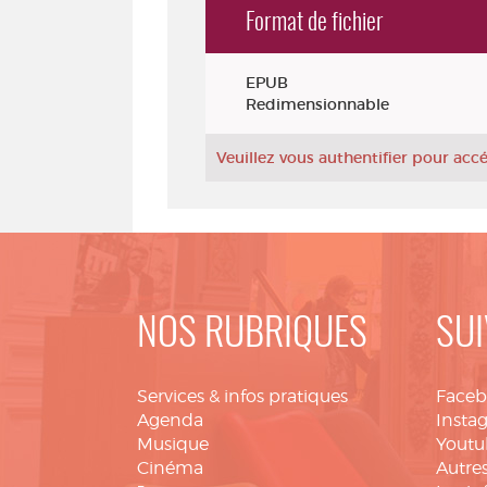
Format de fichier
Exemplaires
EPUB
Redimensionnable
Veuillez vous authentifier pour ac
NOS RUBRIQUES
SUI
Services & infos pratiques
Face
Agenda
Insta
Musique
Youtu
Cinéma
Autres