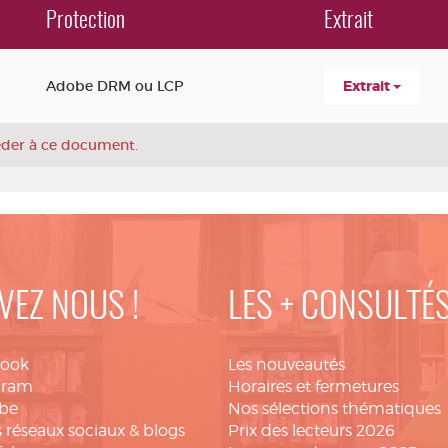
Protection
Extrait
Adobe DRM ou LCP
Extrait
céder à ce document.
VEZ NOUS !
LES + CONSULTÉ
book
Les nouveautés
gram
Horaires et fermetures
be
Nos sélections thématiques
 réseaux sociaux & blogs
Prix des lecteurs 2026