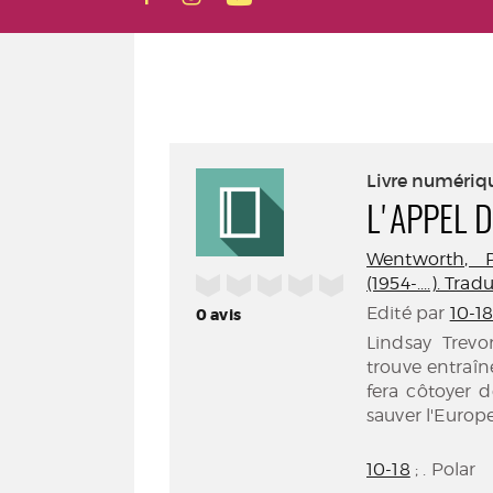
Livre numériq
L'APPEL 
Wentworth, Pa
/5
(1954-....). Tra
Edité par
10-18
0
avis
Lindsay Trevo
trouve entraîn
fera côtoyer 
sauver l'Europe
10-18
; . Polar