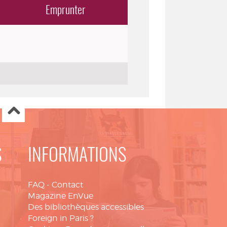
Emprunter
S
INFORMATIONS
FAQ
-
Contact
Magazine EnVue
Des bibliothèques accessibles
Foreign in Paris ?