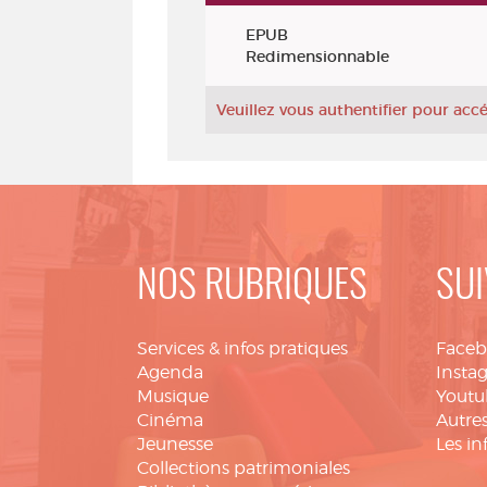
Exemplaires
EPUB
Redimensionnable
Veuillez vous authentifier pour ac
NOS RUBRIQUES
SUI
Services & infos pratiques
Face
Agenda
Insta
Musique
Youtu
Cinéma
Autres
Jeunesse
Les in
Collections patrimoniales