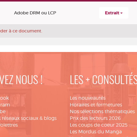
Adobe DRM ou LCP
Extrait
céder à ce document.
VEZ NOUS !
LES + CONSULTÉ
book
Les nouveautés
gram
Horaires et fermetures
be
Nos sélections thématiques
 réseaux sociaux & blogs
Prix des lecteurs 2026
folettres
Les coups de coeur 2025
Les Mordus du Manga