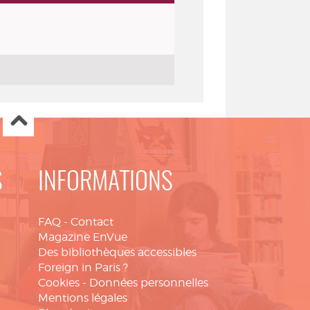
S
INFORMATIONS
FAQ
-
Contact
Magazine EnVue
Des bibliothèques accessibles
Foreign in Paris ?
Cookies
-
Données personnelles
Mentions légales