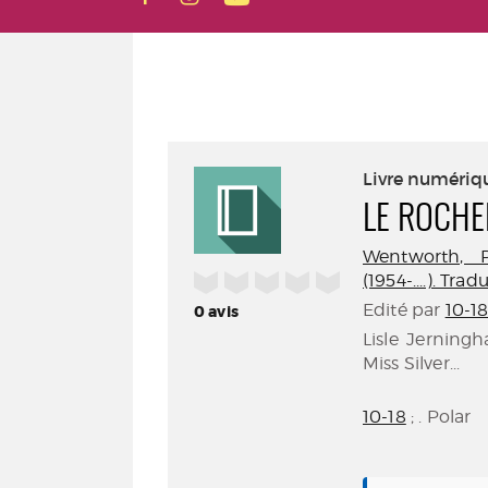
Livre numériq
LE ROCHE
Wentworth, Pa
/5
(1954-....). Tra
Edité par
10-18
0
avis
Lisle Jerning
Miss Silver...
10-18
; . Polar