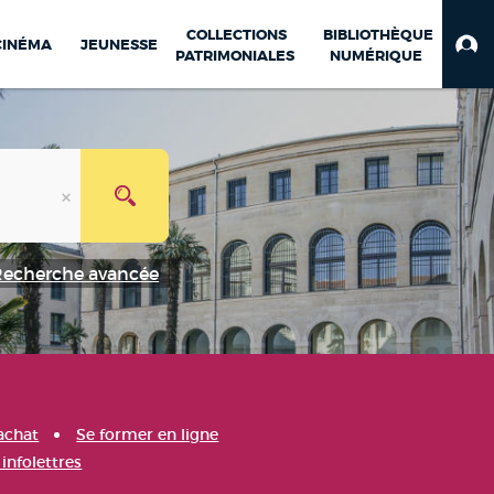
COLLECTIONS
BIBLIOTHÈQUE
CINÉMA
JEUNESSE
PATRIMONIALES
NUMÉRIQUE
Recherche avancée
achat
Se former en ligne
infolettres