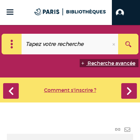
Recherche avancée
Comment s'inscrire ?
Lien p
Envo