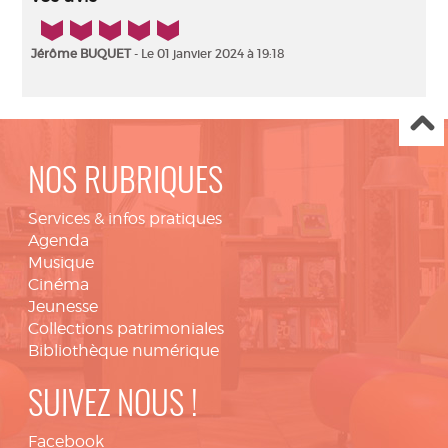
5/5
Jérôme BUQUET
- Le 01 janvier 2024 à 19:18
NOS RUBRIQUES
Services & infos pratiques
Agenda
Musique
Cinéma
Jeunesse
Collections patrimoniales
Bibliothèque numérique
SUIVEZ NOUS !
Facebook