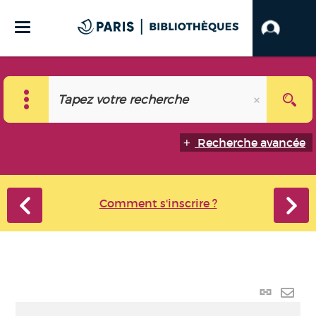
Recherche avancée
Comment s'inscrire ?
Lien p
Envo